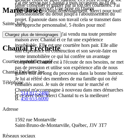
J'ai été servie par Chantal à trois occasions au fil du
laisse conseiller et guider par la top des courtières. J'ai
temps, quel service! Une prise en charge
Marie-Josée
déjà hâte au prochain déménagement. Merci pour tout!
professionnelle du début jusqu'à l'aboutissement du
projet. Épanouie dans son travail cela se transmet dans
Sainte-Julie
son approche personnalisé, 5 étoiles pour moi!
Cliente de longue date, j'ai vendu ma toute première
Chargez plus de témoignages
maison avec Chantal et ce fut une expérience
inoubliable. Elle est une courtière hors pair. Elle allie
Chantal Fréchette
son expérience en construction et son savoir-faire en
vente immobilière ce qui lui confère un avantage
Courtier immobilier agréé
compétitif. Chantal est à l'écoute de nos besoins, ne met
pas de pression et utilise son expérience afin de nous
Chantal Fréchette Inc.
guider tout au long du processus dans la bonne humeur.
Je lui ai référé des membres de ma famille qui on été
Téléphone
emballés aussi. Je suis de retour sur le marché et
Chantal m'accompagne à nouveau dans mes démarches
C.
514 817-2480
et ce avec brio. Merci Chantal tu es la meilleure!
B.
450 653-6000
Adresse
1592 rue Montarville
Saint-Bruno-de-Montarville, Québec, J3V 3T7
Réseaux sociaux